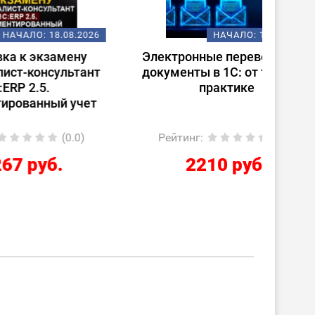
08.2026
НАЧАЛО:
18.08.2026
ену
Электронные перевозочные
Испо
ьтант
документы в 1С: от теории к
ст
практике
(
 учет
0.0)
Рейтинг
:
(0.0)
Ре
2210 руб.