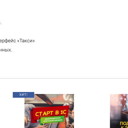
.
ерфейс «Такси»
нных.