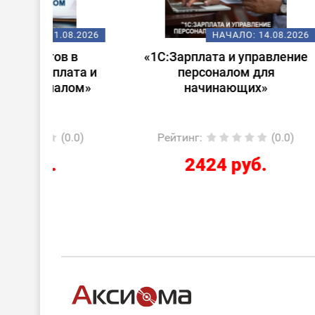
08.2026
НАЧАЛО:
14.08.2026
 в
«1С:Зарплата и управление
Стар
ата и
персоналом для
лом»
начинающих»
0.0)
Рейтинг
:
(0.0)
Ре
2424 руб.