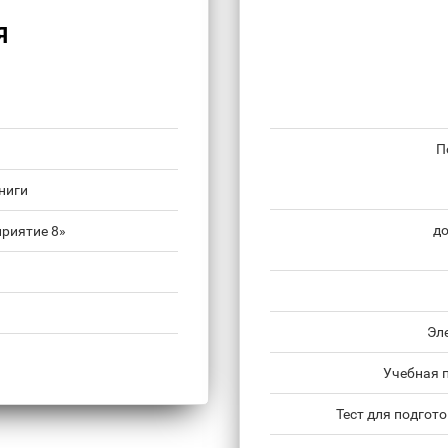
Я
П
ниги
до
риятие 8»
Эл
Учебная 
Тест для подгот