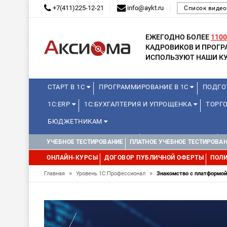
+7(411)225-12-21
info@aykt.ru
Список видео
ЕЖЕГОДНО БОЛЕЕ
1100
КАДРОВИКОВ И ПРОГ
ИСПОЛЬЗУЮТ НАШИ КУ
СТАРТ В 1С
ПРОГРАММИРОВАНИЕ В 1С
ПОДГО
1С:ERP
1С:БУХГАЛТЕРИЯ И УПРОЩЕНКА
ТОРГО
БЮДЖЕТНИКАМ
КУРСЫ ДЛЯ ШКОЛЬНИКОВ
ДЛЯ ШКОЛЬНИКОВ
УЧЕБНОЕ ТЕСТИРОВАНИЕ
ПЛАТНОЕ УЧЕБНОЕ ТЕСТИРОВА
ОНЛАЙН-КУРСЫ
ДОГОВОР ПУБЛИЧНОЙ ОФЕРТЫ
ПОЛИ
»
»
Главная
Уровень 1С:Профессионал
Знакомство с платформой