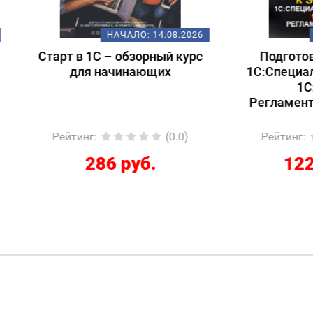
НАЧАЛО:
14.08.2026
НАЧАЛО:
18.
т в 1С – обзорный курс
Подготовка к экзам
для начинающих
1С:Специалист-консул
1С:ERP 2.5.
Регламентированный
йтинг
:
(0.0)
Рейтинг
:
(
286 руб.
12267 руб.