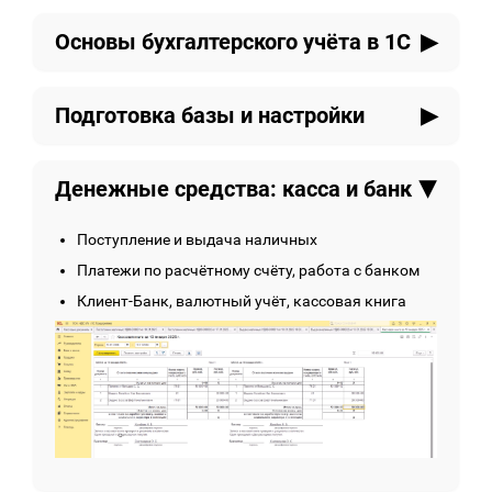
Основы бухгалтерского учёта в 1С
Что такое бухгалтерский учёт и зачем он нужен
Подготовка базы и настройки
План счетов, проводки, дебет и кредит —
простым языком
Создание базы, выбор функциональности
Как это реализовано в 1С
Денежные средства: касса и банк
Настройка учётной политики, налогов и
параметров
Настройка структуры справочников: статьи
Поступление и выдача наличных
затрат, доходы и расходы
Платежи по расчётному счёту, работа с банком
Клиент-Банк, валютный учёт, кассовая книга