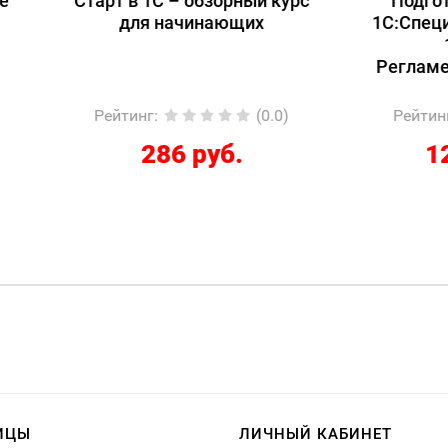
т в 1С – обзорный курс
Подготовка к экзам
для начинающих
1С:Специалист-консул
1С:ERP 2.5.
Регламентированный
йтинг
:
(0.0)
Рейтинг
:
(
286 руб.
12267 руб.
ИЦЫ
ЛИЧНЫЙ КАБИНЕТ