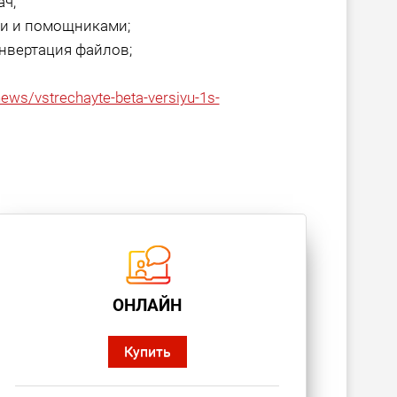
ач;
ми и помощниками;
нвертация файлов;
/news/vstrechayte-beta-versiyu-1s-
ОНЛАЙН
Купить