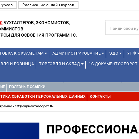
курсов
Расписание онлайн-курсов
0
БУХГАЛТЕРОВ, ЭКОНОМИСТОВ,
РАММИСТОВ
РСЫ ДЛЯ ОСВОЕНИЯ ПРОГРАММ 1С.
ТОВКА К ЭКЗАМЕНАМ
АДМИНИСТРИРОВАНИЕ
ЭДО
УНФ
ВЛЯ И РОЗНИЦА
ТОРГОВЛЯ И СКЛАД
1С:ДОКУМЕНТООБОРОТ
1С:УПРАВЛЕНИЕ ХОЛДИНГОМ
УПРАВЛЕНИЕ ПРОЕКТАМИ
ДРУГИ
НИЕ
ПОЛЕЗНЫЕ ССЫЛКИ
ТИКА ОБРАБОТКИ ПЕРСОНАЛЬНЫХ ДАННЫХ
КОНТАКТЫ
ограмме «1С:Документооборот 8»
ПРОФЕССИОНА