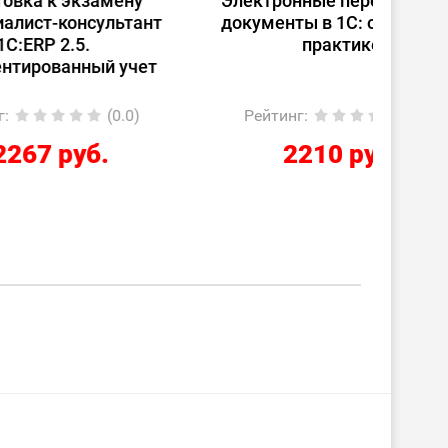
ену
Электронные перевозочные
Испо
ьтант
документы в 1С: от теории к
ст
практике
(
 учет
0.0)
Рейтинг
:
(0.0)
Ре
2210 руб.