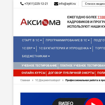
+7(411)225-12-21
info@aykt.ru
Список видео
ЕЖЕГОДНО БОЛЕЕ
1100
КАДРОВИКОВ И ПРОГ
ИСПОЛЬЗУЮТ НАШИ КУ
СТАРТ В 1С
ПРОГРАММИРОВАНИЕ В 1С
ПОДГО
1С:ERP
1С:БУХГАЛТЕРИЯ И УПРОЩЕНКА
ТОРГО
БЮДЖЕТНИКАМ
КУРСЫ ДЛЯ ШКОЛЬНИКОВ
ДЛЯ ШКОЛЬНИКОВ
УЧЕБНОЕ ТЕСТИРОВАНИЕ
ПЛАТНОЕ УЧЕБНОЕ ТЕСТИРОВА
ОНЛАЙН-КУРСЫ
ДОГОВОР ПУБЛИЧНОЙ ОФЕРТЫ
ПОЛИ
»
»
Главная
1С:Документооборот
Профессиональная работа в пр